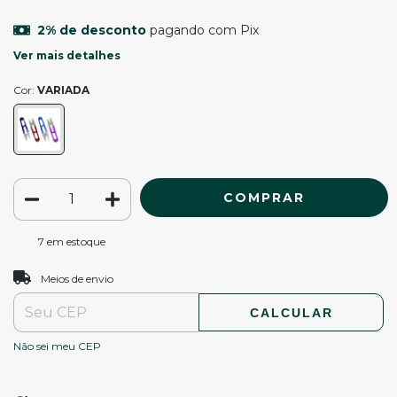
2% de desconto
pagando com Pix
Ver mais detalhes
Cor:
VARIADA
7
em estoque
ALTERAR CEP
Entregas para o CEP:
Meios de envio
CALCULAR
Não sei meu CEP