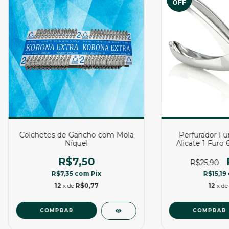
OFF
Colchetes de Gancho com Mola
Perfurador Fu
Níquel
Alicate 1 Fur
Aço L
R$7,50
R$25,90
R$7,35
com
Pix
R$15,19
12
x de
R$0,77
12
x d
COMPRAR