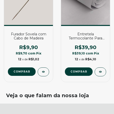
Furador Sovela com
Entretela
Cabo de Madeira
Termocolante Para
Colarinho e Punho -
Herkulizado
R$9,90
R$39,90
R$9,70
com
Pix
R$39,10
com
Pix
12
x de
R$1,02
12
x de
R$4,10
Veja o que falam da nossa loja