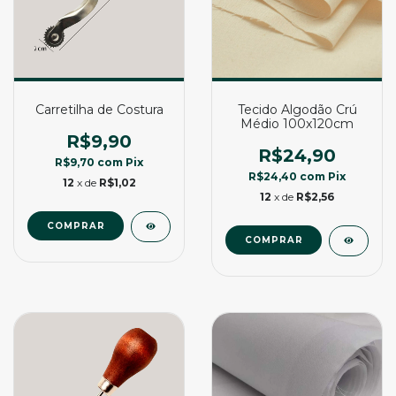
Carretilha de Costura
Tecido Algodão Crú
Médio 100x120cm
R$9,90
R$24,90
R$9,70
com
Pix
R$24,40
com
Pix
12
x de
R$1,02
12
x de
R$2,56