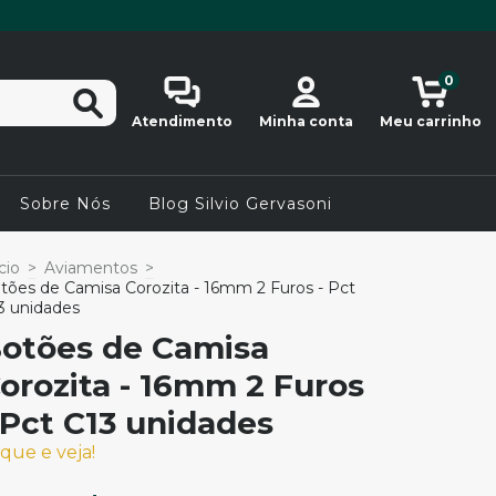
0
Atendimento
Minha conta
Meu carrinho
Sobre Nós
Blog Silvio Gervasoni
cio
>
Aviamentos
>
tões de Camisa Corozita - 16mm 2 Furos - Pct
3 unidades
otões de Camisa
orozita - 16mm 2 Furos
 Pct C13 unidades
ique e veja!