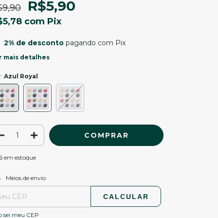
R$5,90
$9,90
$5,78
com
Pix
2% de desconto
pagando com Pix
r mais detalhes
r:
Azul Royal
6
em estoque
ALTERAR CEP
regas para o CEP:
Meios de envio
CALCULAR
o sei meu CEP