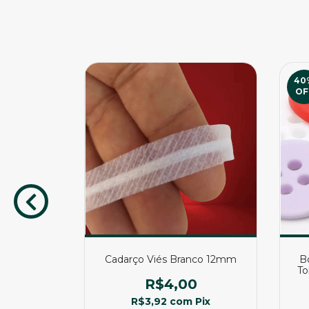
40
OF
a Magica
Cadarço Viés Branco 12mm
B
Costura
To
R$4,00
0
R$3,92
com
Pix