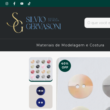
Materiais de Modelagem e Costura
40
%
OFF