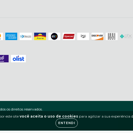
s os direitos reservados.
or este site
você aceita o uso de cookies
para agilizar a sua experiência
ENTENDI