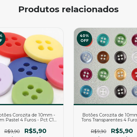
Produtos relacionados
%
40
%
F
OFF
otões Corozita de 10mm -
Botões Corozita de 10mm
m Pastel 4 Furos - Pct C15
Tons Transparentes 4 Furo
unidades
Pct C15 unidades
R$5,90
R$5,90
R$9,90
R$9,90