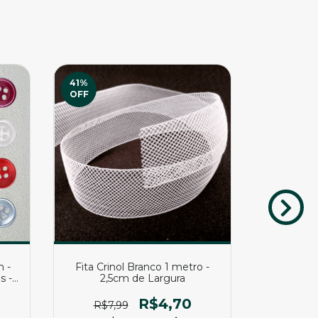
41
%
OFF
 -
Fita Crinol Branco 1 metro -
Fita Cri
s -
2,5cm de Largura
4,5
R$4,70
R$7,99