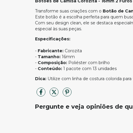
Botões de Camisa Corozita - 16mm 2 Furos 
Transforme suas criações com o
Botão de Cam
Este botão é a escolha perfeita para quem bu
Com seu design clean, ele se destaca especia
especial às suas peças.
Especificações:
-
Fabricante:
Corozita
-
Tamanho:
16mm
-
Composição:
Poliéster com brilho
-
Conteúdo:
1 pacote com 13 unidades
Dica:
Utilize com linha de costura colorida par
Pergunte e veja opiniões de 