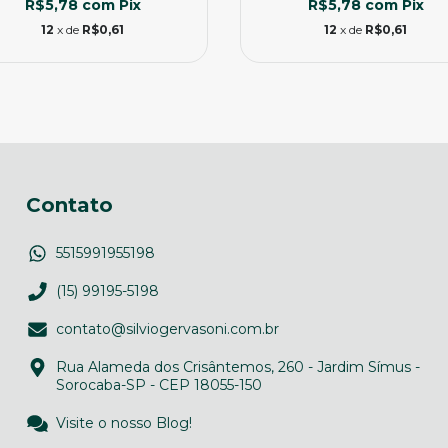
R$5,78
com
Pix
R$5,78
com
Pix
12
x de
R$0,61
12
x de
R$0,61
Contato
5515991955198
(15) 99195-5198
contato@silviogervasoni.com.br
Rua Alameda dos Crisântemos, 260 - Jardim Símus -
Sorocaba-SP - CEP 18055-150
Visite o nosso Blog!