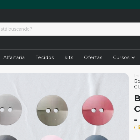
Alfaitaria
Tecidos
kits
Ofertas
Cursos
Iní
Bo
C1
B
C
-
Cl