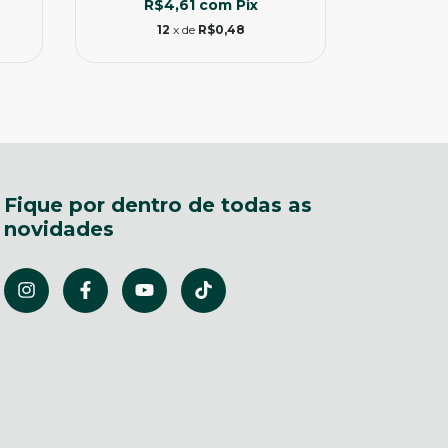
R$4,61
com
Pix
R$
12
x de
R$0,48
Fique por dentro de todas as
novidades