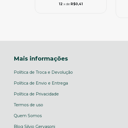
m
Pix
12
x de
R$0,41
3
Mais informações
Política de Troca e Devolução
Política de Envio e Entrega
Política de Privacidade
Termos de uso
Quem Somos
Blog Silvio Gervasoni